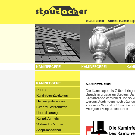
Staudacher + Söhne Kaminfeg
KAMINFEGEREI
KAMINFEGEREI
KAMI
KAMINFEGEREI
KAMINFEGEREI
Porträt
Der Kaminfeger als Glücksbringer
Brände in grösseren Städten. Da
Kaminfegertätigkeiten
Kaminbrände verhindert und so vi
Heizungsstörungen
werden. Auch heute noch trägt der
zudem im Sinne des Umweltschut
Gesetzl. Vorschriften
Energienutzung zu erreichen.
Liberalisierung
Kontaktformular
Verbände / Vereine
Ansprechpartner