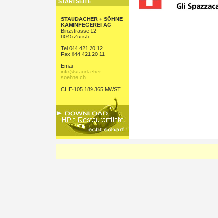
STARTSEITE
STAUDACHER + SÖHNE
KAMINFEGEREI AG
Binzstrasse 12
8045 Zürich
Tel 044 421 20 12
Fax 044 421 20 11
Email
info@staudacher-
soehne.ch
CHE-105.189.365 MWST