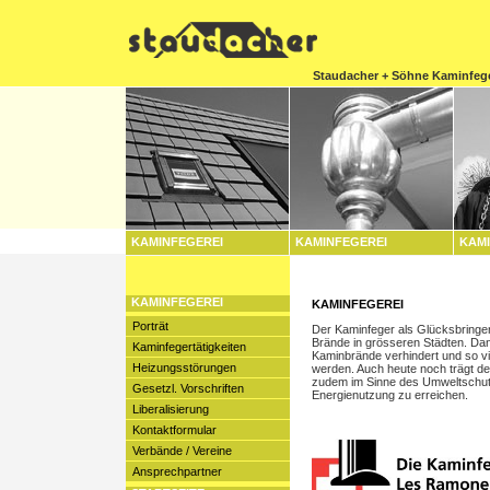
Staudacher + Söhne Kaminfeg
KAMINFEGEREI
KAMINFEGEREI
KAMI
KAMINFEGEREI
KAMINFEGEREI
Porträt
Der Kaminfeger als Glücksbringer
Brände in grösseren Städten. Da
Kaminfegertätigkeiten
Kaminbrände verhindert und so vi
Heizungsstörungen
werden. Auch heute noch trägt der
zudem im Sinne des Umweltschut
Gesetzl. Vorschriften
Energienutzung zu erreichen.
Liberalisierung
Kontaktformular
Verbände / Vereine
Ansprechpartner