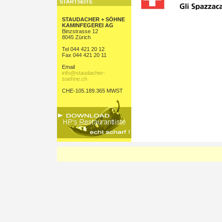
STARTSEITE
STAUDACHER + SÖHNE
KAMINFEGEREI AG
Binzstrasse 12
8045 Zürich
Tel 044 421 20 12
Fax 044 421 20 11
Email
info@staudacher-
soehne.ch
CHE-105.189.365 MWST